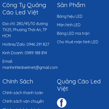
Công Ty Quảng
Sản Phẩm
Cáo Led Việt
Bảng hiệu LED
Địa chỉ: 280/45/10 đường
Màn hình LED
TX25, Phường Thới An, TP
Bảng LED ma trận
HCM
Cho thuê màn hình LED
Hotline/Zalo: 0946 291 827
Kinh Doanh: 0989 188 814
Email:
manhinhledvietnet@gmail.com
Chính Sách
Quảng Cáo Led
Việt
Chính sách thanh toán
Chính sách vận chuyển