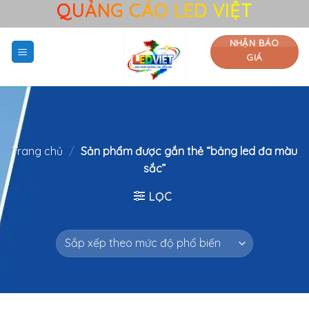
QUẢNG CÁO LED VIỆT
Bỏ
qua
nội
NHẬN BÁO
GIÁ
dung
Trang chủ
/
Sản phẩm được gắn thẻ “bảng led đa màu
sắc”
LỌC