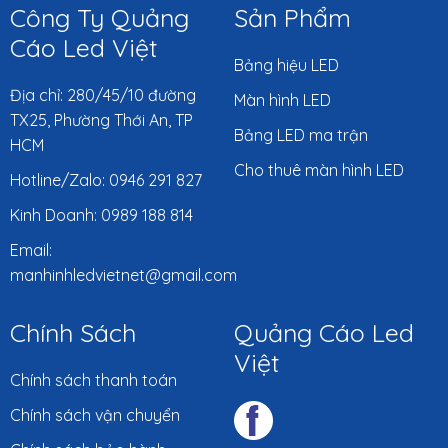
Công Ty Quảng
Sản Phẩm
Cáo Led Việt
Bảng hiệu LED
Địa chỉ: 280/45/10 đường
Màn hình LED
TX25, Phường Thới An, TP
Bảng LED ma trận
HCM
Cho thuê màn hình LED
Hotline/Zalo: 0946 291 827
Kinh Doanh: 0989 188 814
Email:
manhinhledvietnet@gmail.com
Chính Sách
Quảng Cáo Led
Việt
Chính sách thanh toán
Chính sách vận chuyển