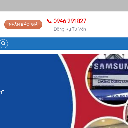
📞 0946 291 827
NHẬN BÁO GIÁ
Đăng Ký Tư Vấn
n”