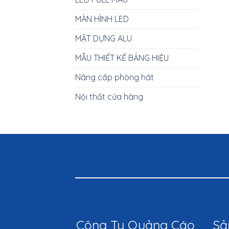
MÀN HÌNH LED
MẶT DỰNG ALU
MẪU THIẾT KẾ BẢNG HIỆU
Nâng cấp phòng hát
Nội thất cửa hàng
Công Ty Quảng Cáo
Sả