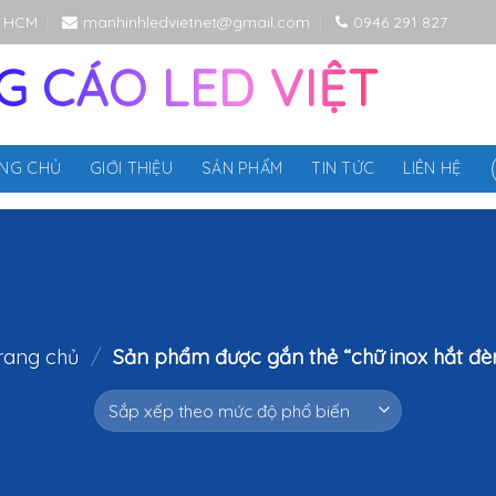
P HCM
manhinhledvietnet@gmail.com
0946 291 827
 CÁO LED VIỆT
NG CHỦ
GIỚI THIỆU
SẢN PHẨM
TIN TỨC
LIÊN HỆ
rang chủ
/
Sản phẩm được gắn thẻ “chữ inox hắt đè