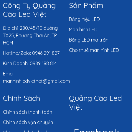
Công Ty Quảng
Sản Phẩm
Cáo Led Việt
Bảng hiệu LED
Địa chỉ: 280/45/10 đường
Màn hình LED
TX25, Phường Thới An, TP
Bảng LED ma trận
HCM
Cho thuê màn hình LED
Hotline/Zalo: 0946 291 827
Kinh Doanh: 0989 188 814
Email:
manhinhledvietnet@gmail.com
Chính Sách
Quảng Cáo Led
Việt
Chính sách thanh toán
Chính sách vận chuyển