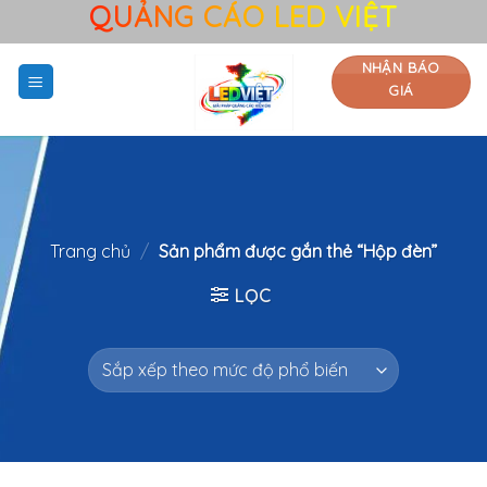
QUẢNG CÁO LED VIỆT
Bỏ
qua
nội
NHẬN BÁO
GIÁ
dung
Trang chủ
/
Sản phẩm được gắn thẻ “Hộp đèn”
LỌC