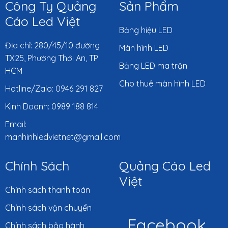
Công Ty Quảng
Sản Phẩm
Cáo Led Việt
Bảng hiệu LED
Địa chỉ: 280/45/10 đường
Màn hình LED
TX25, Phường Thới An, TP
Bảng LED ma trận
HCM
Cho thuê màn hình LED
Hotline/Zalo: 0946 291 827
Kinh Doanh: 0989 188 814
Email:
manhinhledvietnet@gmail.com
Chính Sách
Quảng Cáo Led
Việt
Chính sách thanh toán
Chính sách vận chuyển
Facebook
Chính sách bảo hành