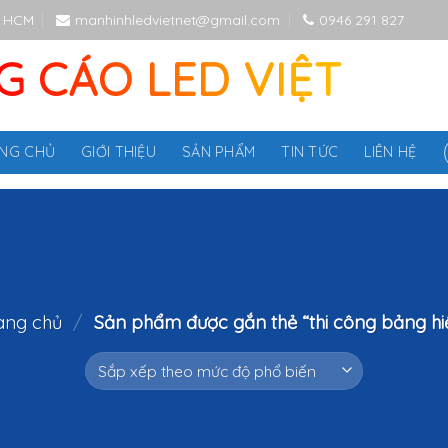
P HCM
manhinhledvietnet@gmail.com
0946 291 827
 CÁO LED VIỆT
NG CHỦ
GIỚI THIỆU
SẢN PHẨM
TIN TỨC
LIÊN HỆ
ang chủ
/
Sản phẩm được gắn thẻ “thi công bảng hi