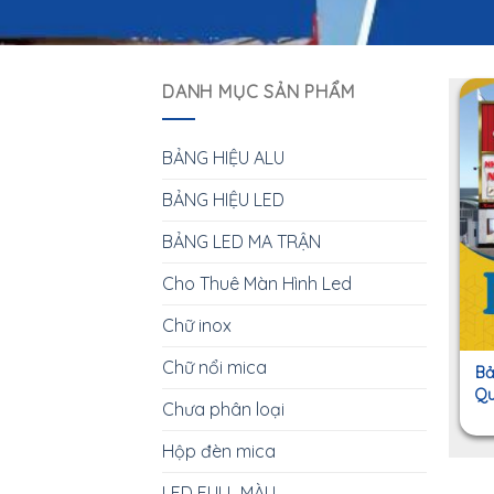
DANH MỤC SẢN PHẨM
BẢNG HIỆU ALU
BẢNG HIỆU LED
BẢNG LED MA TRẬN
Cho Thuê Màn Hình Led
Chữ inox
Chữ nổi mica
Bả
Qu
Chưa phân loại
Hộp đèn mica
LED FULL MÀU