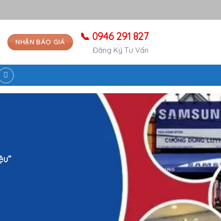
📞 0946 291 827
NHẬN BÁO GIÁ
Đăng Ký Tư Vấn
ệu”