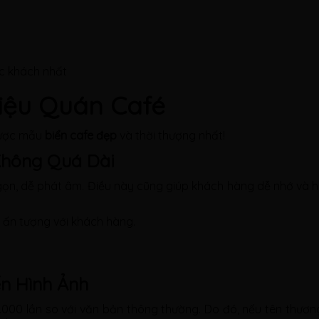
̣c khách nhất
iệu Quán Café
được mẫu
biển cafe đẹp
và thời thượng nhất!
Không Quá Dài
 gọn, dễ phát âm. Điều này cũng giúp khách hàng dễ nhớ và h
c ấn tượng với khách hàng.
n Hình Ảnh
.000 lần so với văn bản thông thường. Do đó, nếu tên thương