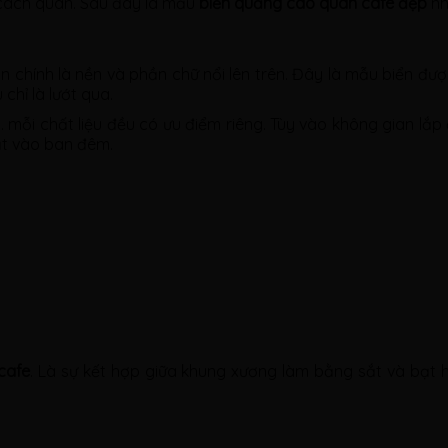
 cách quán. Sau đây là mẫu
biển quảng cáo quán cafe đẹp
nh
ần chính là nền và phần chữ nổi lên trên. Đây là mẫu biển đ
chỉ là lướt qua.
,… mỗi chất liệu đều có ưu điểm riêng. Tùy vào không gian lắ
bật vào ban đêm.
cafe
. Là sự kết hợp giữa khung xương làm bằng sắt và bạt 