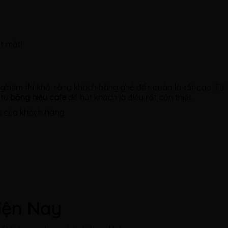
t mắt!
nghiệm thì khả năng khách hàng ghé đến quán là rất cao. Từ
 tư
bảng hiệu cafe
để hút khách là điều rất cần thiết.
án của khách hàng.
iện Nay