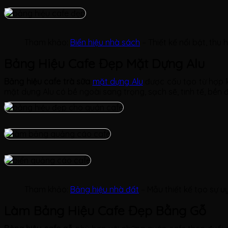
Tham khảo:
Biển hiệu nhà sách
– Thiết kế nổi bật, thu 
Bảng Hiệu Cafe Đẹp Mặt Dựng Alu
Bảng hiệu cafe trà sữa
mặt dựng Alu
được cấu tạo từ hợp k
mặt dựng Alu có bề ngoài sang trọng, sạch sẽ, tinh tế, bền đ
Tham khảo:
Bảng hiệu nhà đất
– Mẫu thiết kế tạo sự u
Làm Bảng Hiệu Cafe Đẹp Bằng Gỗ