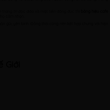
ch trang trí độc đáo và mặt tiền đông đúc thì
bảng hiệu cafe
à họ cảm nhận.
ần gũi, yên bình. Đồng thời cũng nên kết hợp chung với hiện
 Giới