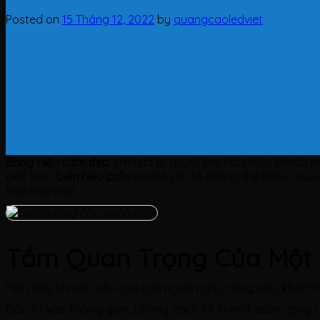
Posted on
15 Tháng 12, 2022
by
quangcaoledviet
Bảng hiệu cafe đẹp
chính là bí quyết thu hút nhiều khách 
Đặc biệt,
biển hiệu cafe
là một yếu tố không thể thiếu. Sau
hiện nay nhé!
Tầm Quan Trọng Của Một 
Hiện nay, khi nhu cầu của con người ngày càng cao, khách
Đầu tư vào không gian, phong cách sẽ là một điểm cộng rấ