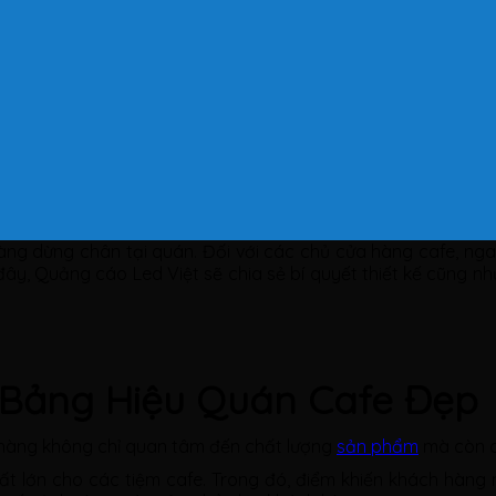
hàng dừng chân tại quán. Đối với các chủ cửa hàng cafe, ng
 đây, Quảng cáo Led Việt sẽ chia sẻ bí quyết thiết kế cũng 
Bảng Hiệu Quán Cafe Đẹp
 hàng không chỉ quan tâm đến chất lượng
sản phẩm
mà còn c
t lớn cho các tiệm cafe. Trong đó, điểm khiến khách hàng n