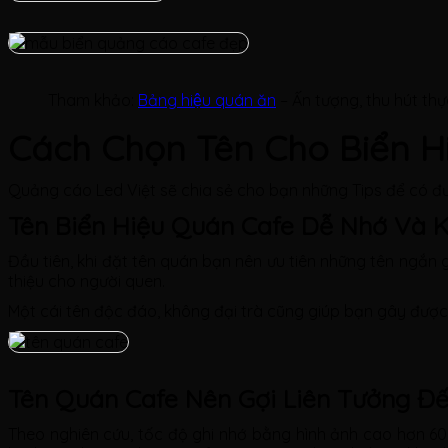
Tham khảo:
Bảng hiệu quán ăn
– Ấn tượng, thu hút thư
Cách Chọn Tên Cho Biển H
Quảng cáo Led Việt sẽ chia sẻ cho bạn những Tips để có 
Tên Biển Hiệu Quán Cafe Dễ Nhớ Và 
Đầu tiên, khi đặt tên quán bạn nên ưu tiên những tên ngắn
thiệu cho người quen.
Một cái tên độc đáo, không đại trà cũng giúp bạn gây đượ
Tên Quán Cafe Nên Gợi Liên Tưởng Đế
Theo nghiên cứu, tốc độ ghi nhớ bằng hình ảnh cao hơn 60