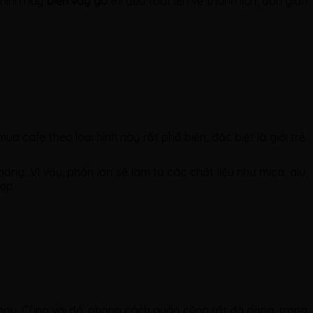
chính hay
biển vẫy gỗ
thì đều toát lên vẻ thanh lịch, đơn giản
a cafe theo loại hình này rất phổ biến, đặc biệt là giới trẻ.
ng. Vì vậy, phần lớn sẽ làm từ các chất liệu như mica, alu,
ợp.
nhau. Cùng với đó, phong cách quán cũng rất đa dạng, trong