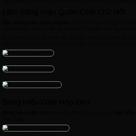
Bảng hiệu cafe đòi hỏi phải phù hợp với không gian, phong
Làm Bảng Hiệu Quán Cafe Chữ Nổi
Biển quảng cáo quán cà phê
chữ nổi là loại biển gồm 2 ph
nổi bật phần chữ. Từ đó, giúp khách hàng ghi nhớ lâu hơn dù 
Được làm bằng các chất liệu như Alu, mica, inox, tôn, đồng
Có thể kết hợp chung với đèn led, đèn neon để tạo sự nổi 
Bảng Hiệu Cafe Hộp Đèn
Bảng hiệu quán cafe
loại hộp đèn hay còn gọi là
biển vẫy 
hiệu, logo,…