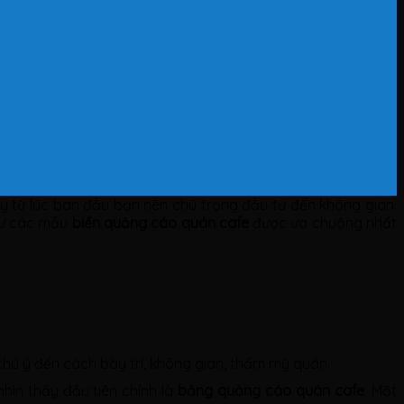
ay từ lúc ban đầu bạn nên chú trọng đầu tư đến không gian.
như các mẫu
biển quảng cáo quán cafe
được ưa chuộng nhất
hú ý đến cách bày trí, không gian, thẩm mỹ quán.
hìn thấy đầu tiên chính là
bảng quảng cáo quán cafe
. Một