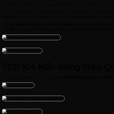
đó kiểu cafe sân vườn ngày càng được ưa chuộng.
Quán cafe gần gũi với thiên nhiên, tạo cảm giác thoải mái,
sân vườn
cũng nên được chú trọng. Đặc biệt là khách hàng 
Đối với
mẫu bảng hiệu cafe sân vườn
cần phải toát lên được
đại để tạo ra sự ấm cúng vào ban đêm. Điều này sẽ giúp k
TOP 10+ Mẫu Bảng Hiệu Qu
Cùng tham khảo thêm Top 10+
mẫu biển quảng cáo cafe đ