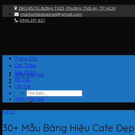
Bỏ
280/45/10 đường TX25, Phường Thới An, TP HCM
qua
manhinhledvietnet@gmail.com
nội
0946 291 827
dung
Trang Chủ
Giới Thiệu
Sản Phẩm
nhận báo giá
Tin Tức
Liên Hệ
Tìm
kiếm:
nhận báo giá
TIN TỨC
30+ Mẫu Bảng Hiệu Cafe Đẹp