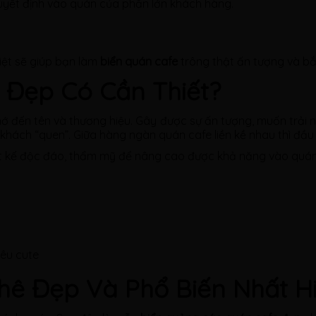
uyết định vào quán của phần lớn khách hàng.
iệt sẽ giúp bạn làm
biển quán cafe
trông thật ấn tượng và bắ
 Đẹp Có Cần Thiết?
ớ đến tên và thương hiệu. Gây được sự ấn tượng, muốn trải 
 khách “quen”. Giữa hàng ngàn quán cafe liền kề nhau thì đầu
hiết kế độc đáo, thẩm mỹ để nâng cao được khả năng vào qu
siêu cute
ê Đẹp Và Phổ Biến Nhất H