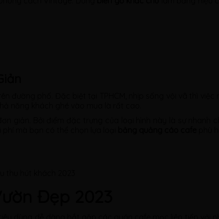
 phong cách Vintage. Dùng
biển gỗ khắc chữ
làm bảng hiệu 
Giản
ên đường phố. Đặc biệt tại TPHCM, nhịp sống vội vã thì việc mu
 khả năng khách ghé vào mua là rất cao.
n giản. Bởi điểm đặc trưng của loại hình này là sự nhanh chó
hi phí mà bạn có thể chọn lựa loại
bảng quảng cáo cafe
phù h
u thu hút khách 2023
Vườn Đẹp 2023
i tiêu dùng dễ dàng bắt gặp các quán cafe mọc liên tiếp với 