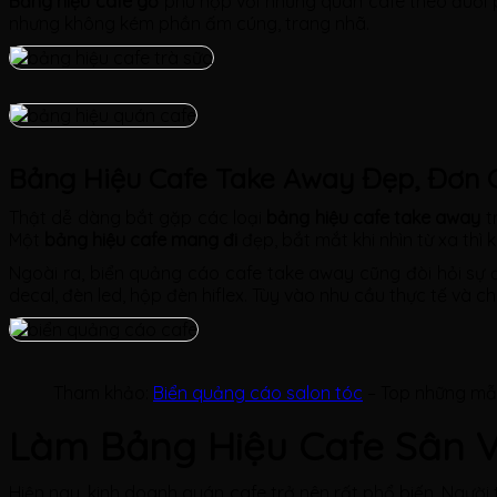
Bảng hiệu cafe gỗ
phù hợp với những quán cafe theo đuổi
nhưng không kém phần ấm cúng, trang nhã.
Bảng Hiệu Cafe Take Away Đẹp, Đơn 
Thật dễ dàng bắt gặp các loại
bảng hiệu cafe take away
tr
Một
bảng hiệu cafe mang đi
đẹp, bắt mắt khi nhìn từ xa thì
Ngoài ra, biển quảng cáo cafe take away cũng đòi hỏi sự đơ
decal, đèn led, hộp đèn hiflex. Tùy vào nhu cầu thực tế và c
Tham khảo:
Biển quảng cáo salon tóc
– Top những mẫ
Làm Bảng Hiệu Cafe Sân 
Hiện nay, kinh doanh quán cafe trở nên rất phổ biến. Ngườ