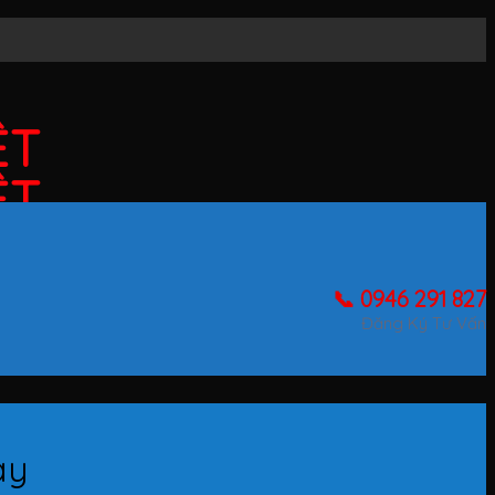
ỆT
ỆT
📞 0946 291 827
Đăng Ký Tư Vấn
ay