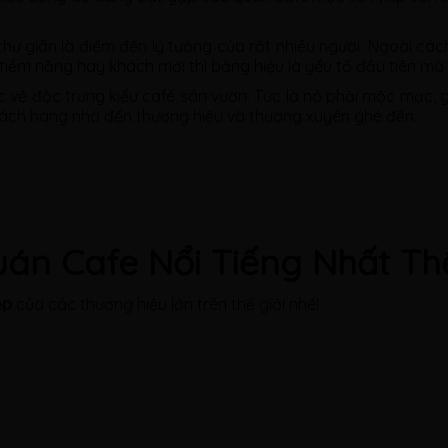
 thư giãn là điểm đến lý tưởng của rất nhiều người. Ngoài cá
tiềm năng hay khách mới thì bảng hiệu là yếu tố đầu tiên m
 vẻ đặc trưng kiểu café sân vườn. Tức là nó phải mộc mạc, g
hách hàng nhớ đến thương hiệu và thường xuyên ghé đến.
án Cafe Nổi Tiếng Nhất Thế
ẹp
của các thương hiệu lớn trên thế giới nhé!