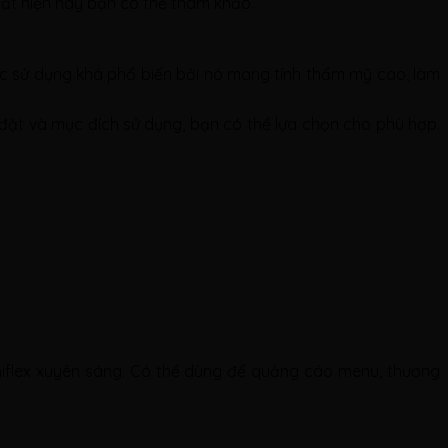
ất hiện nay bạn có thể tham khảo.
ược sử dụng khá phổ biến bởi nó mang tính thẩm mỹ cao, làm
p đặt và mục đích sử dụng, bạn có thể lựa chọn cho phù hợp.
hiflex xuyên sáng. Có thể dùng để quảng cáo menu, thương