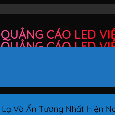
QUẢNG CÁO LED VI
QUẢNG CÁO LED VI
 Lạ Và Ấn Tượng Nhất Hiện N