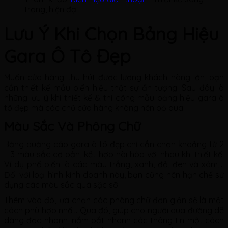
trọng, hiện đại
Lưu Ý Khi Chọn Bảng Hiệu
Gara Ô Tô Đẹp
Muốn cửa hàng thu hút được lượng khách hàng lớn, bạn
cần thiết kế mẫu biển hiệu thật sự ấn tượng. Sau đây là
những lưu ý khi thiết kế & thi công mẫu bảng hiệu gara ô
tô đẹp mà các chủ cửa hàng không nên bỏ qua:
Màu Sắc Và Phông Chữ
Bảng quảng cáo gara ô tô đẹp chỉ cần chọn khoảng từ 2
– 3 màu sắc cơ bản, kết hợp hài hòa với nhau khi thiết kế.
Ví dụ phổ biến là các màu trắng, xanh, đỏ, đen và xám,…
Đối với loại hình kinh doanh này, bạn cũng nên hạn chế sử
dụng các màu sắc quá sặc sỡ.
Thêm vào đó, lựa chọn các phông chữ đơn giản sẽ là một
cách phù hợp nhất. Qua đó, giúp cho người qua đường dễ
dàng đọc nhanh, nắm bắt nhanh các thông tin một cách