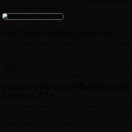
trọn vẹn nhất. Và còn thể hiện được sự chuyên nghiệp, tinh
tế của những cơ sở gara ô tô.
Kích Thước Của Biển Quảng Cáo
Dù là mẫu biển quảng cáo gara ô tô hay bất kì loại bảng
hiệu mặt tiền nào đều phải có kích thước phù hợp đối với
tổng thể mặt tiền. Tỷ lệ tốt nhất là nên ngang bằng nhau.
Ngoài ra, cần chọn một không gian rộng rãi, phù hợp để
lắp đặt biển quảng cáo. Tránh tình trạng bị che chắn, cản
tầm nhìn rộng của người qua đường.
Bố Cục Và Nội Dung Mẫu Biển Quảng
Cáo Gara Ô Tô
Biển hiệu quảng cáo gara đòi hỏi cần phải có bố cục cân
đối và hài hòa. Nhìn tổng thể không cần quá cầu cầu kỳ
hoặc quá phá cách, tuy nhiên nên thiết kế sao cho nhìn
chuyên nghiệp và đơn giản nhất.