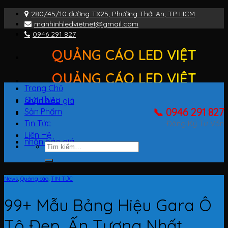
Bỏ
280/45/10 đường TX25, Phường Thới An, TP HCM
qua
manhinhledvietnet@gmail.com
nội
0946 291 827
dung
QUẢNG CÁO LED VIỆT
QUẢNG CÁO LED VIỆT
Trang Chủ
Giới Thiệu
nhận báo giá
📞 0946 291 827
Sản Phẩm
Tin Tức
Đăng Ký Tư Vấn
Liên Hệ
nhận báo giá
Tìm
kiếm:
News
,
Quảng cáo
,
TIN TỨC
99+ Mẫu Bảng Hiệu Gara Ô
Tô Đẹp, Ấn Tượng Nhất