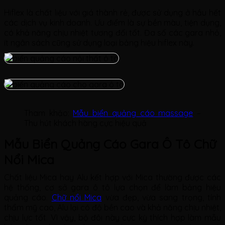
Hiflex là chất liệu với giá thành rẻ, được sử dụng ở hầu hết
các dịch vụ kinh doanh. Ưu điểm là sự bền màu, tiện dụng,
có khả năng chịu nhiệt tương đối tốt. Đa số các gara nhỏ,
ít ngân sách cũng sử dụng loại bảng hiệu hiflex này.
Tham khảo:
Mẫu biển quảng cáo massage
–
Thu hút khách hàng cực hiệu quả
Mẫu Biển Quảng Cáo Gara Ô Tô Chữ
Nổi Mica
Chất liệu Mica hay Alu kết hợp với Mica thường được các
hệ thống, cơ sở gara ô tô lựa chọn để làm bảng hiệu
quảng cáo.
Chữ nổi Mica
vừa đẹp, vừa sang trọng, tính
thẩm mỹ cao, Alu lại có độ bền cao và khả năng chịu nhiệt,
chịu lực tốt. Vì vậy, bộ đôi này cực kỳ thích hợp làm mẫu