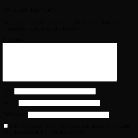
Để lại một bình luận
Email của bạn sẽ không được hiển thị công khai.
Các
trường bắt buộc được đánh dấu
*
Bình luận
*
Tên
*
Email
*
Trang web
Lưu tên của tôi, email, và trang web trong trình duyệt
này cho lần bình luận kế tiếp của tôi.