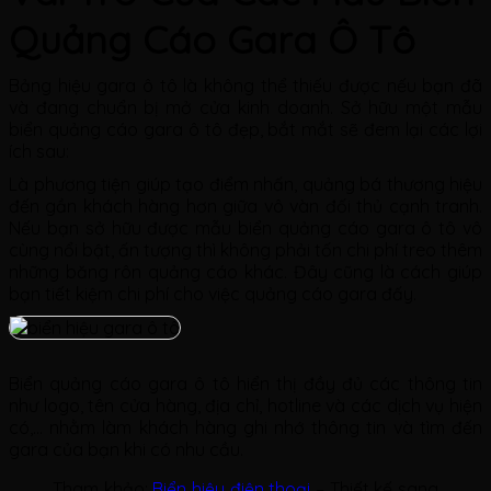
Quảng Cáo Gara Ô Tô
Bảng hiệu gara ô tô là không thể thiếu được nếu bạn đã
và đang chuẩn bị mở cửa kinh doanh. Sở hữu một mẫu
biển quảng cáo gara ô tô đẹp, bắt mắt sẽ đem lại các lợi
ích sau:
L
à phương tiện giúp tạo điểm nhấn, quảng bá thương hiệu
đến gần khách hàng hơn giữa vô vàn đối thủ cạnh tranh.
Nếu bạn sở hữu được mẫu biển quảng cáo gara ô tô vô
cùng nổi bật, ấn tượng thì không phải tốn chi phí treo thêm
những băng rôn quảng cáo khác. Đây cũng là cách giúp
bạn tiết kiệm chi phí cho việc quảng cáo gara đấy.
Biển quảng cáo gara ô tô hiển thị đầy đủ các thông tin
như logo, tên cửa hàng, địa chỉ, hotline và các dịch vụ hiện
có,… nhằm làm khách hàng ghi nhớ thông tin và tìm đến
gara của bạn khi có nhu cầu.
Tham khảo:
Biển hiệu điện thoại
– Thiết kế sang