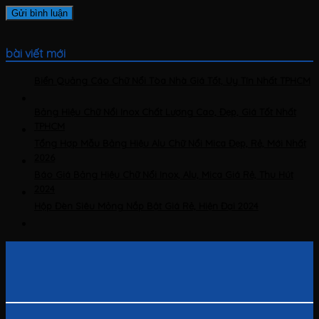
bài viết mới
Biển Quảng Cáo Chữ Nổi Tòa Nhà Giá Tốt, Uy Tín Nhất TPHCM
Bảng Hiệu Chữ Nổi Inox Chất Lượng Cao, Đẹp, Giá Tốt Nhất
TPHCM
Tổng Hợp Mẫu Bảng Hiệu Alu Chữ Nổi Mica Đẹp, Rẻ, Mới Nhất
2026
Báo Giá Bảng Hiệu Chữ Nổi Inox, Alu, Mica Giá Rẻ, Thu Hút
2024
Hộp Đèn Siêu Mỏng Nắp Bật Giá Rẻ, Hiện Đại 2024