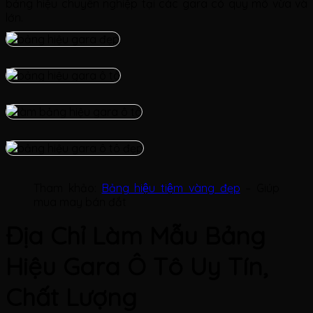
bảng hiệu chuyên nghiệp tại các gara có quy mô vừa và
lớn.
Tham khảo:
Bảng hiệu tiệm vàng đẹp
– Giúp
mua may bán đắt
Địa Chỉ Làm Mẫu Bảng
Hiệu Gara Ô Tô Uy Tín,
Chất Lượng