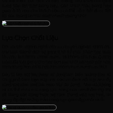
Có thể thêm các dịch vụ bảo dưỡng, sửa chữa mà gara
cung cấp lên trên bảng hiệu. Căn chỉnh mẫu bảng hiệu
gara ô tô sao cho khách hàng có thể nắm bắt được tất
cả các thông tin một cách nhanh chóng nhất.
Lựa Chọn Chất Liệu
Đối với các ngành nghề cần sự chuyên nghiệp, chỉnh chu
như kinh doanh dịch vụ gara ô tô thì chắc chắn các chất
liệu như: bạt hiflex, decal, mica,… sẽ không phù hợp. Quảng
Cáo LED Việt gợi ý cho các bạn loại chất liệu cao cấp hơn,
sang trọng hơn đó là hợp kim nhôm nhựa Aluminum (Alu).
Đây là loại vật liệu được sử dụng làm biển quảng cáo vô
cùng phổ biến hiện nay. Với các ưu điểm nổi bật như độ
cứng vừa phải, dẻo dai, màu sắc đa dạng,… Nhờ đó, chúng
ta có thể thỏa sức sáng tạo, nâng cao tính thẩm mỹ. Và
dễ dàng uốn cong hoặc xẻ rãnh trong việc tạo hình, thi
công lắp đặt những mẫu bảng hiệu gara đẹp mắt nhất.