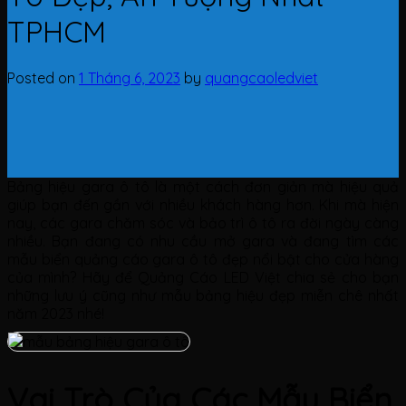
TPHCM
Posted on
1 Tháng 6, 2023
by
quangcaoledviet
Bảng hiệu gara ô tô là một cách đơn giản mà hiệu quả
giúp bạn đến gần với nhiều khách hàng hơn. Khi mà hiện
nay, các gara chăm sóc và bảo trì ô tô ra đời ngày càng
nhiều.
Bạn đang có nhu cầu mở gara và đang tìm các
mẫu biển quảng cáo gara ô tô đẹp nổi bật cho cửa hàng
của mình? Hãy để Quảng Cáo LED Việt chia sẻ cho bạn
những lưu ý cũng như mẫu bảng hiệu đẹp miễn chê nhất
năm 2023 nhé!
Vai Trò Của Các Mẫu Biển