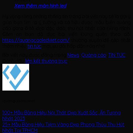
Xem thêm màn hình led
Hy vọng rằng những thông tin trong bài viết này sẽ là gợi ý
giúp bạn tìm ra ý tưởng và sở hữu được mẫu biển quảng
cáo gara ô tô đẹp độc đáo, thu hút nhất của riêng mình.
Cảm ơn bạn đã đọc bài viết! Đừng quên theo dõi
https://quangcaoledviet.com/
thường xuyên để cập nhật
thêm nhiều
tin tức
mới, ưu đãi hấp dẫn nữa nhé!
Bài viết này được đăng trong
News
,
Quảng cáo
,
TIN TỨC
.
Đánh dấu
liên kết thường trực
.
quangcaoledviet
100+ Mẫu Bảng Hiệu Nội Thất Đẹp Xuất Sắc, Ấn Tượng
Nhất 2023
25+ Mẫu Bảng Hiệu Tiệm Vàng Đẹp Phong Thủy Thu Hút
Nhất Tại TPHCM