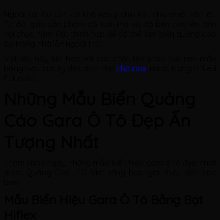
Ngoài ra, Alu còn có khả năng chịu lực, chịu nhiệt rất tốt.
Từ đó, giúp sản phẩm có tuổi thọ và độ bền cao lên đến
vài chục năm. Rất thích hợp để có thể làm biển quảng cáo
cả trong nhà lẫn ngoài trời.
Vật liệu này kết hợp với các chất liệu khác tạo nên mẫu
bảng hiệu cực kỳ độc đáo như
chữ inox
, mica, trang trí Led
Full màu,…
Những Mẫu Biển Quảng
Cáo Gara Ô Tô Đẹp Ấn
Tượng Nhất
Tham khảo ngay những mẫu biển hiệu gara ô tô đẹp nhất
được Quảng Cáo LED Việt tổng hợp, giới thiệu đến các
bạn:
Mẫu Biển Hiệu Gara Ô Tô Bằng Bạt
Hiflex