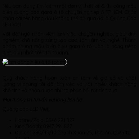
Nếu bạn đang tìm kiếm một đơn vị thiết kế & thi công mẫu
biển quảng cáo gara ô tô chuyên nghiệp ở TPHCM. Chắc
chắn cái tên hàng đầu không thể bỏ qua đó là Quảng Cáo
LED Việt.
Với đội ngũ nhân viên làm việc chuyên nghiệp, giàu kinh
nghiệm, khả năng sáng tạo cao, tận tâm với nghề. Thành
phẩm những mẫu biển hiệu gara ô tô luôn là hàng riêng
biệt, duy nhất trên thị trường.
Quý khách hàng hoàn toàn an tâm về giá cả và chất
lượng vì chúng tôi đã làm việc với rất nhiều khách hàng
khó tính và nhận được những phản hồi rất tích cực.
Mọi thông tin tư vấn vui lòng liên hệ:
Quảng cáo LED Việt
Hotline/Zalo: 0946 291 827
Kinh Doanh: 0947 291 827
Địa chỉ: 280/45/10 Thạnh Xuân 25, Thới An
, Quận 12,
TP HCM