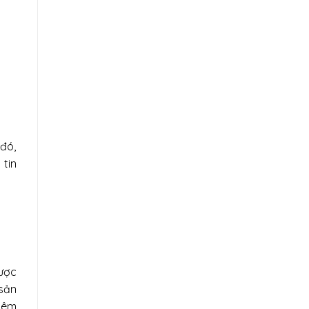
 đó,
tin
được
 sản
thêm