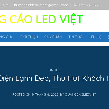
P HCM
manhinhledvietnet@gmail.com
0946 291 827
 CÁO LED VIỆT
NG CHỦ
GIỚI THIỆU
SẢN PHẨM
TIN TỨC
LIÊN HỆ
TIN TỨC
Điện Lạnh Đẹp, Thu Hút Khách
POSTED ON
9 THÁNG 6, 2023
BY
QUANGCAOLEDVIET