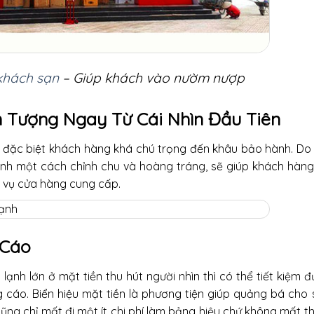
khách sạn
– Giúp khách vào nườm nượp
 Tượng Ngay Từ Cái Nhìn Đầu Tiên
n, đặc biệt khách hàng khá chú trọng đến khâu bảo hành. Do
nh một cách chỉnh chu và hoàng tráng, sẽ giúp khách hàng 
h vụ cửa hàng cung cấp.
 Cáo
ạnh lớn ở mặt tiền thu hút người nhìn thì có thể tiết kiệm 
g cáo. Biển hiệu mặt tiền là phương tiện giúp quảng bá cho
cũng chỉ mất đi một ít chi phí làm bảng hiệu chứ không mất 