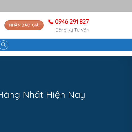
📞 0946 291 827
NHẬN BÁO GIÁ
Đăng Ký Tư Vấn
 Hàng Nhất Hiện Nay