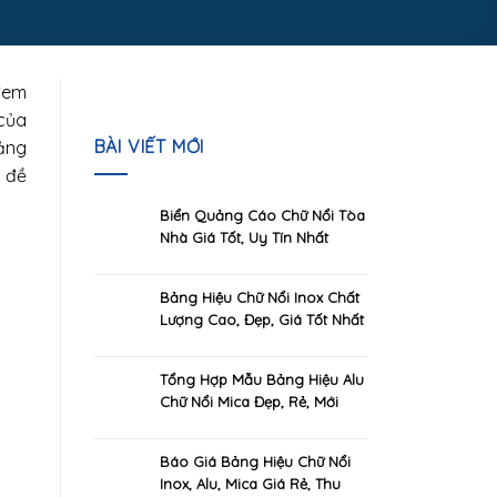
 đem
 của
BÀI VIẾT MỚI
ảng
 đề
Biển Quảng Cáo Chữ Nổi Tòa
Nhà Giá Tốt, Uy Tín Nhất
TPHCM
Bảng Hiệu Chữ Nổi Inox Chất
Lượng Cao, Đẹp, Giá Tốt Nhất
TPHCM
Tổng Hợp Mẫu Bảng Hiệu Alu
Chữ Nổi Mica Đẹp, Rẻ, Mới
Nhất 2026
Báo Giá Bảng Hiệu Chữ Nổi
Inox, Alu, Mica Giá Rẻ, Thu