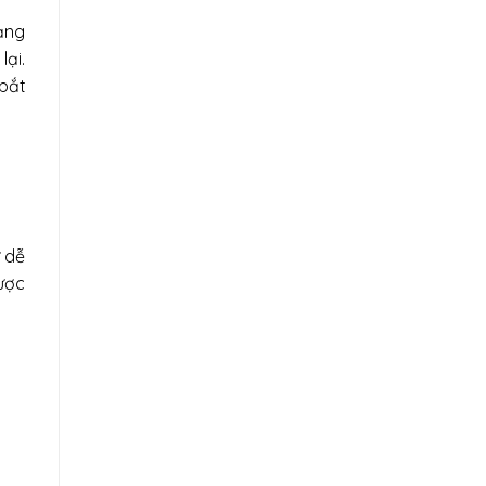
bảng
ại.
 bắt
ữ dễ
ược