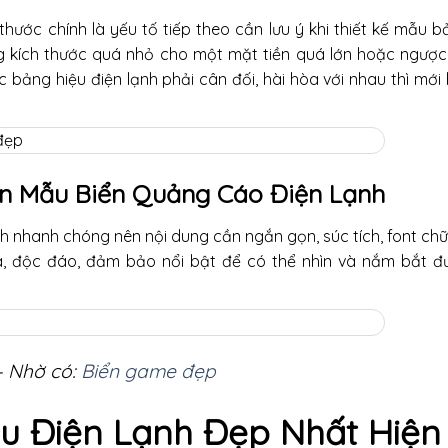
thước chính là yếu tố tiếp theo cần lưu ý khi thiết kế mẫu 
 kích thước quá nhỏ cho một mặt tiền quá lớn hoặc ngược l
ớc bảng hiệu điện lạnh phải cân đối, hài hòa với nhau thì mới
ên Mẫu Biển Quảng Cáo Điện Lạnh
h nhanh chóng nên nội dung cần ngắn gọn, súc tích, font ch
a, độc đáo, đảm bảo nổi bật để có thể nhìn và nắm bắt đ
– Nhờ có:
Biển game đẹp
u Điện Lạnh Đẹp Nhất Hiện