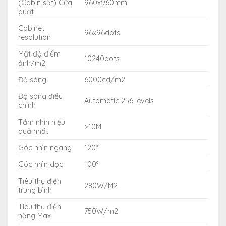
(Cabin sắt) Cửa
960x960mm
quạt
Cabinet
96x96dots
resolution
Mật độ điểm
10240dots
ảnh/m2
Độ sáng
6000cd/m2
Độ sáng điều
Automatic 256 levels
chỉnh
Tầm nhìn hiệu
>10M
quả nhất
Góc nhìn ngang
120°
Góc nhìn dọc
100°
Tiêu thụ điện
280W/M2
trung bình
Tiêu thụ điện
750W/m2
năng Max