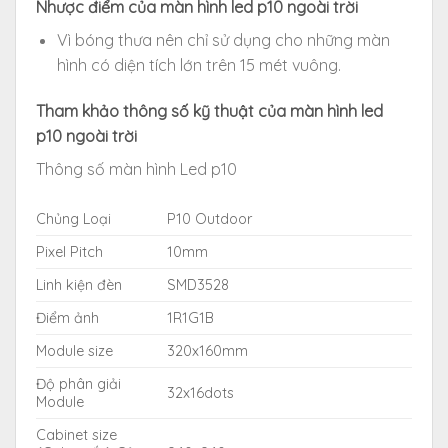
Nhược điểm của màn hình led p10 ngoài trời
Vì bóng thưa nên chỉ sử dụng cho những màn
hình có diện tích lớn trên 15 mét vuông.
Tham khảo thông số kỹ thuật của màn hình led
p10 ngoài trời
Thông số màn hình Led p10
Chủng Loại
P10 Outdoor
Pixel Pitch
10mm
Linh kiện đèn
SMD3528
Điểm ảnh
1R1G1B
Module size
320x160mm
Độ phân giải
32x16dots
Module
Cabinet size