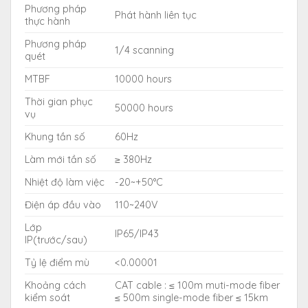
Phương pháp
Phát hành liên tục
thực hành
Phương pháp
1/4 scanning
quét
MTBF
10000 hours
Thời gian phục
50000 hours
vụ
Khung tần số
60Hz
Làm mới tần số
≥ 380Hz
Nhiệt độ làm việc
-20~+50°C
Điện áp đầu vào
110~240V
Lớp
IP65/IP43
IP(trước/sau)
Tỷ lệ điểm mù
<0.00001
Khoảng cách
CAT cable : ≤ 100m muti-mode fiber
kiểm soát
≤ 500m single-mode fiber ≤ 15km