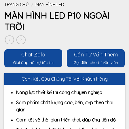
TRANG CHỦ
MÀN HÌNH LED
/
MÀN HÌNH LED P10 NGOÀI
TRỜI
Chat Zalo
Cần Tư Vấn Thêm
Giải đáp hỗ trợ tức thì
Gọi điện cho tư vấn viên
Cam Kết Của Chúng Tôi Với Khách Hàng
Năng lực thiết kế thi công chuyên nghiệp
Sảm phẩm chất lượng cao, bền, đẹp theo thời
gian
Cam kết về thời gian triển khai, đáp ứng tiền độ