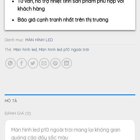
Tư vấn, hỗ trợ nhiệt tình sản phẩm phù hợp với
khách hàng
Báo giá cạnh tranh nhất trên thị trường
Danh mục:
MÀN HÌNH LED
Thẻ:
Màn hình led
,
Màn hình led p10 ngoài trời
MÔ TẢ
ĐÁNH GIÁ (0)
Màn hình led p10 ngoài trời mang lại không gian
quảng cáo đầy sắc màu