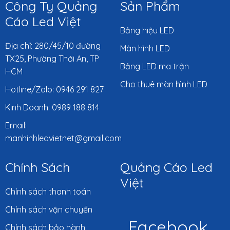
Công Ty Quảng
Sản Phẩm
Cáo Led Việt
Bảng hiệu LED
Địa chỉ: 280/45/10 đường
Màn hình LED
TX25, Phường Thới An, TP
Bảng LED ma trận
HCM
Cho thuê màn hình LED
Hotline/Zalo: 0946 291 827
Kinh Doanh: 0989 188 814
Email:
manhinhledvietnet@gmail.com
Chính Sách
Quảng Cáo Led
Việt
Chính sách thanh toán
Chính sách vận chuyển
Facebook
Chính sách bảo hành