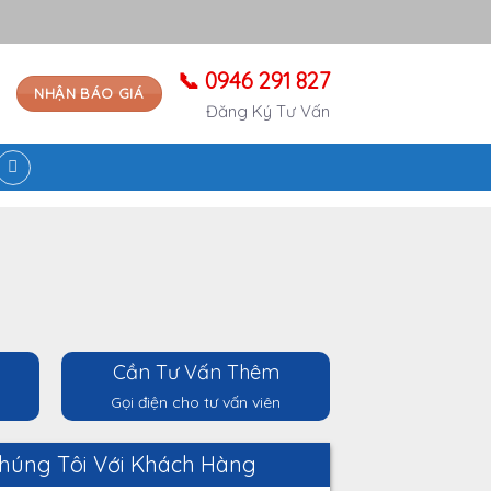
📞 0946 291 827
NHẬN BÁO GIÁ
Đăng Ký Tư Vấn
Cần Tư Vấn Thêm
Gọi điện cho tư vấn viên
húng Tôi Với Khách Hàng