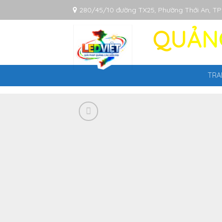
Bỏ
280/45/10 đường TX25, Phường Thới An, T
qua
nội
QUẢNG
dung
TRA