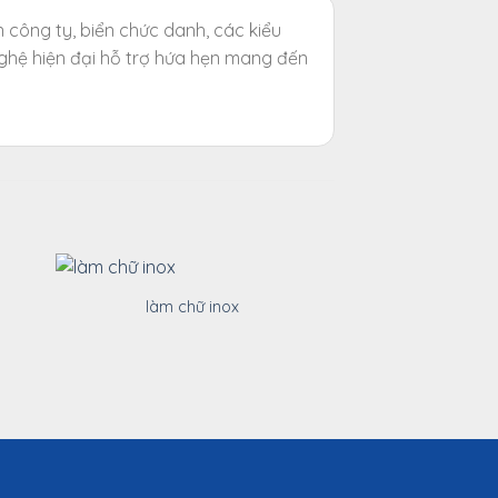
n công ty, biển chức danh, các kiểu
ghệ hiện đại hỗ trợ hứa hẹn mang đến
làm chữ inox
Gia công chữ 