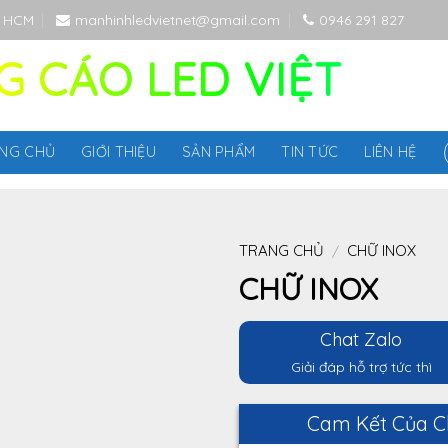
P HCM
manhinhledvietnet@gmail.com
0946 291 827
 CÁO LED VIỆT
NG CHỦ
GIỚI THIỆU
SẢN PHẨM
TIN TỨC
LIÊN HỆ
TRANG CHỦ
CHỮ INOX
/
CHỮ INOX
Chat Zalo
Giải đáp hỗ trợ tức thì
Cam Kết Của C