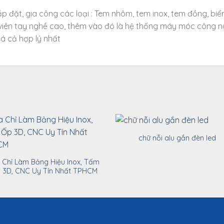
ắp đặt, gia công các loại : Tem nhôm, tem inox, tem đồng, biể
 viên tay nghề cao, thêm vào đó là hệ thống máy móc công n
á cả hợp lý nhất
chữ nỗi alu gắn đèn led
 Chỉ Làm Bảng Hiệu Inox, Tấm
 3D, CNC Uy Tín Nhất TPHCM